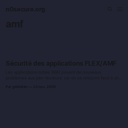
n0secure.org
amf
Sécurité des applications FLEX/AMF
Les applications riches (RIA) posent de nouveaux
problèmes aux pen-testeurs, car on se retrouve face à un
client lourd, dont le code source n’est pas aussi accessible
Par g4l4drim
23 nov. 2009
que peut l’être le Javascript (modulo l’obfuscation 😉 ). Le
client lourd en environnement WEB à un premier effet
pervers sur le