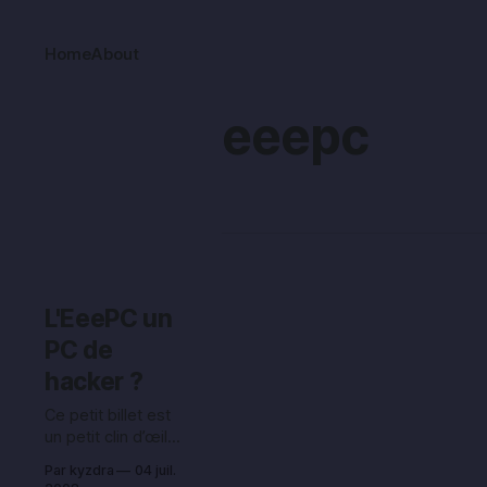
Home
About
eeepc
L'EeePC un
PC de
hacker ?
Ce petit billet est
un petit clin d’œil,
et n’a rien de
Par kyzdra
04 juil.
« scientifiquement