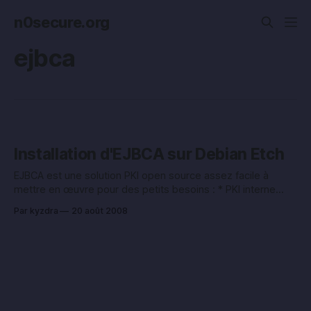
n0secure.org
ejbca
Installation d'EJBCA sur Debian Etch
EJBCA est une solution PKI open source assez facile à
mettre en œuvre pour des petits besoins : * PKI interne
pour générer des certificats serveurs pour les serveurs
Par kyzdra
20 août 2008
d’application (Apache, Tomcat, etc.) * PKI interne pour
générer des certificats utilisateurs pour une authentification
forte, ou chiffrement de données confidentielles. Bien sûr