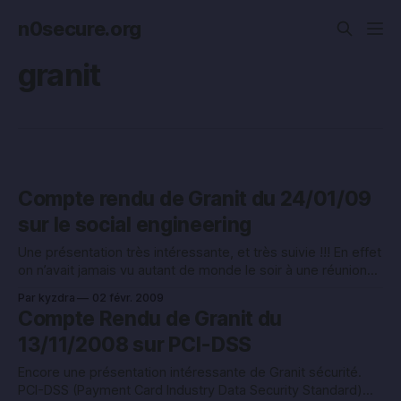
n0secure.org
granit
Compte rendu de Granit du 24/01/09
sur le social engineering
Une présentation très intéressante, et très suivie !!! En effet
on n’avait jamais vu autant de monde le soir à une réunion
Granit sur la sécurité organisationnelle. Je n’ai pas grand
Par kyzdra
02 févr. 2009
chose à dire sur ce sujet a part que le danger des réseaux
Compte Rendu de Granit du
sociaux est une exposition plus
13/11/2008 sur PCI-DSS
Encore une présentation intéressante de Granit sécurité.
PCI-DSS (Payment Card Industry Data Security Standard)