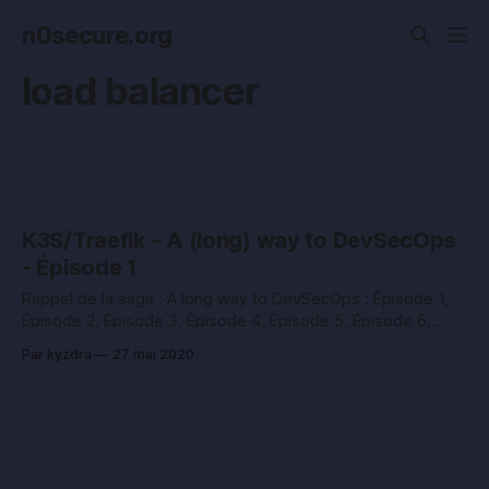
n0secure.org
load balancer
K3S/Traefik - A (long) way to DevSecOps
- Épisode 1
Rappel de la saga : A long way to DevSecOps : Épisode 1,
Épisode 2, Épisode 3, Épisode 4, Épisode 5, Épisode 6,
Épisode 7, Épisode 8. J’espère aussi faire de la « dé-
Par kyzdra
27 mai 2020
offuscation » de mots clés barbares martelés ici ou là dans
toute bonne présentation commerciale. K3S Le
commencement K3S est