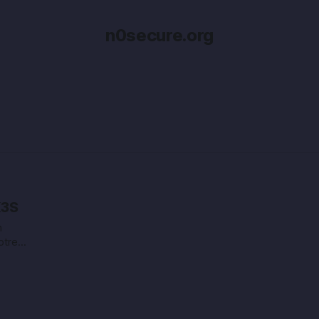
n0secure.org
K3S
n
otre
pouvez
i/charts