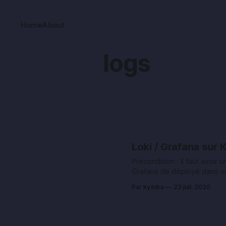
Home
About
logs
Loki / Grafana sur 
Précondition : Il faut avoir u
Grafana de déployé dans v
cluster Kubernetes. Vous 
Par kyzdra
23 juil. 2020
aller voir ici. Installation de Loki
Ajout du repo helm repo add loki
https://grafana.github.io/lok
helm repo update Extraction des