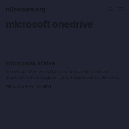
n0secure.org
microsoft onedrive
Infomaniak kDrive
Nextcloud in the veins Dans l’immensité des solutions
proposant du stockage en ligne, il existe une solution assez
intéressante : kDrive. kDrive propose des applications pour
Par kyzdra
12 nov. 2021
tous les OS : Windows, Linux, MacOS, iOS et Android. La
synchronisation est soit gérée par les applications, soit
« auto-gérée » par l’intermédiaire du protocole