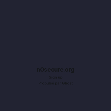
importante, et son éphémérité sa véritable quintessence,
on peut quand même avoir
n0secure.org
Sign up
Propulsé par
Ghost