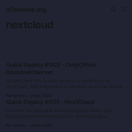
n0secure.org
nextcloud
Quick Deploy #002 - OnlyOffice
DocumentServer
Ce billet peut être la suite de celui-ci : Installation de
NextCloud. Téléchargement du Manifest Je n’ai pas trouvé
quelque chose de satisfaisant pour déployer OnlyOffice, j’ai
Par kyzdra
25 juil. 2020
donc refait un petit Kustomize (de plus j’ai galéré pour qu’il
Quick Deploy #001 - NextCloud
fonctionne derrière Traefik, donc ça peut vous économiser
du
Contexte J’ai déjà parlé de la sauvegarde Cloud, que
j’utilisais personnellement pour les fichiers les plus
importants. A l’heure du numérique même si on se remet
Par kyzdra
24 juil. 2020
dans un contexte où la vie est certainement plus