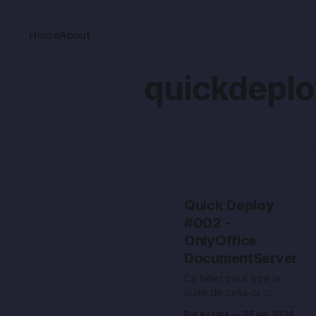
Home
About
quickdeplo
Quick Deploy
#002 -
OnlyOffice
DocumentServer
Ce billet peut être la
suite de celui-ci :
Installation de
Par kyzdra
25 juil. 2020