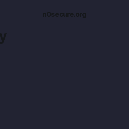
n0secure.org
y