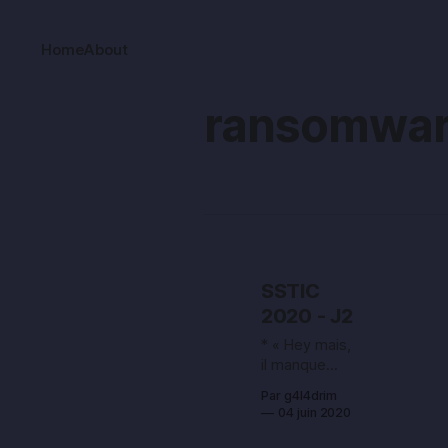
Home
About
ransomwa
SSTIC
2020 - J2
* « Hey mais,
il manque
des prez
Par g4l4drim
dans ton
04 juin 2020
liveblogging »
* « Waip,