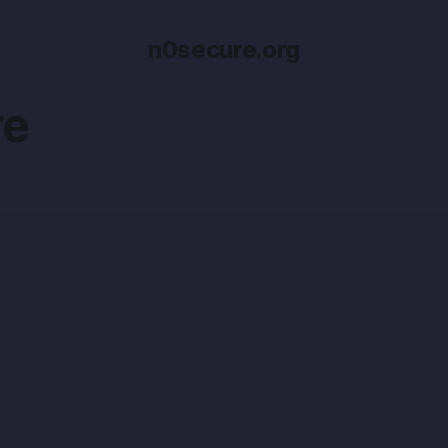
n0secure.org
re