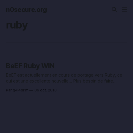
n0secure.org
ruby
BeEF Ruby WIN
BeEF est actuellement en cours de portage vers Ruby, ce
qui est une excellente nouvelle… Plus besoin de faire
tourner un machin sous PHP, ce qui allège votre machine de
Par g4l4drim
06 oct. 2010
pentest :), mais surtout, il sera plus facile de lier BeEF à
Metasploit 😀 http://www.bindshell.net/entry/75